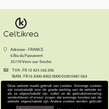
Adresse - FRANCE
6 Bis du Passavent
35770 Vern-sur-Seiche
TVA : FR 72 423 166 206
IBAN : FR76 3000 4002 0000 0100 0487 064
BIC : BNPAFRPPXXX
Deze website maakt gebruik van cookies. Sommige cookies
zijn noodzakelijk voor de goede werking van de website en
+33(0)2 23 30 19 23
als ze uitgeschakeld zijn, zullen ze de gebruikerservaring
verslechteren of ervoor zorgen dat sommige functies van de
info@celtikrea.fr
website uitgeschakeld zijn. Andere cookies worden gebruikt
voor analyse- of marketingdoeleinden. Cookies stellen ons in