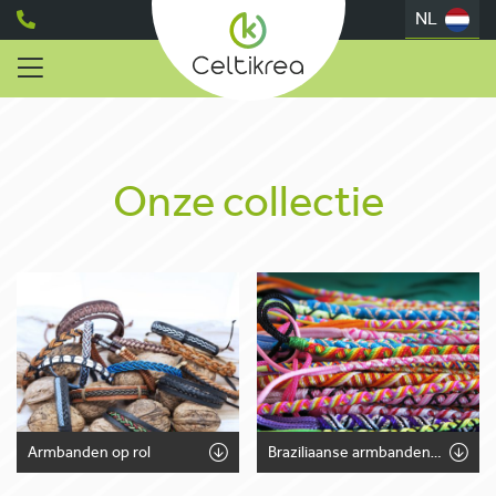
NL
Onze collectie
Armbanden op rol
Braziliaanse armbanden / Tekstlintjes