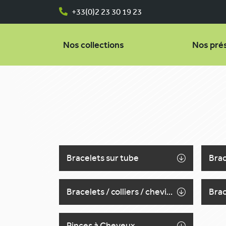
+33(0)2 23 30 19 23
Nos collections
Nos pré
Bracelets sur tube
Bracelets / colliers / chevillères acier inoxydable
Pinces à Cheveux