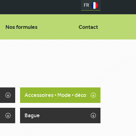
FR
Nos formules
Contact
Accessoires • Mode • déco
Bague