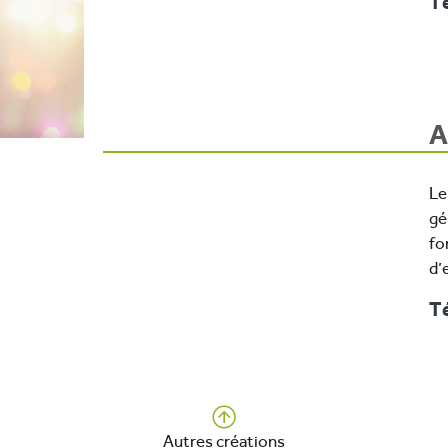
Té
A
Le
gé
fo
d’
Té
Autres créations