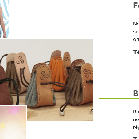
F
No
so
or
Té
B
Bo
no
ré