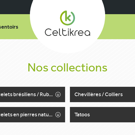
sentoirs
Nos collections
Bracelets brésiliens / Rubans messages
Chevillères / Colliers
Bracelets en pierres naturelles
Tatoos